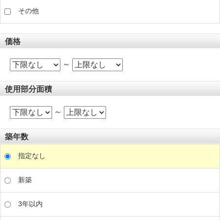
その他
価格
～
使用部分面積
～
築年数
指定なし
新築
3年以内